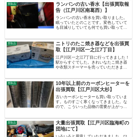
ね。結局は使わなかったとのことでし
ランバンの古い香水【出張買取報
買取品
た。これ、油を使わずに唐揚...
告（江戸川区南葛西）】
ランバンの古い香水を買い取りました。
眠っていたとのことです。変色していて
も目減りしていても何でも買い取ってい
ます。香水の価値は永遠です。今回は引
っ越し前ということで大量に買取をさせ
ていただきました。いろんなものが出て
ニトリのたこ焼き器などを出張買
買取品
きて楽しかったです！
取【江戸川区一之江7丁目】
江戸川区一之江7丁目に行ってきました！
駅からすぐでした。きれいなたこ焼き器
や衣類スチーマーを売っていただきまし
た。よく買い取るタイプの家電です。た
こ焼き好きなので食べたくなりました！
ハイボール飲みながら食べたい！！
10年以上前のカーボンヒーターを
買取品
出張買取【江戸川区大杉】
古いカーボンヒーターも買い取っていま
す。ものすごく寒くなってきました。な
ので、こういった品物の需要が上がって
います。製造年が10年以上前でも買い取
っています。古くても使えるならいいと
言う人も多いです。そういった人にお渡
大量出張買取【江戸川区臨海町の
買取品
しできればと思います。...
団地にて】
いろいろと用意していただきました。ひ