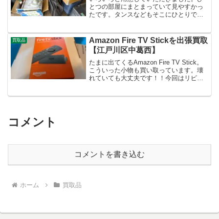
とつの部屋にまとまっていて見やすかっ
たです。タンスなどもそこにひとりで運
んだとのことで驚きました。４つくらい
大きな家具がありました。こまごました
ものを中心に買取をさせていただきまし
Amazon Fire TV Stickを出張買取
買取品
た。錆びた包丁や古い石油...
【江戸川区中葛西】
たまに出てくるAmazon Fire TV Stick。
こういった小物も買い取っています。壊
れていても大丈夫です！！今回はリピー
ターのお客さんでした。次は電動自転車
を売りたいと言うことなので楽しみにし
ています。
コメント
コメントを書き込む
ホーム
買取品