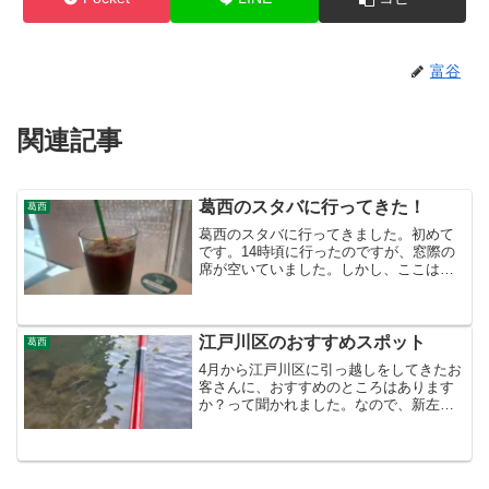
富谷
関連記事
葛西のスタバに行ってきた！
葛西
葛西のスタバに行ってきました。初めて
です。14時頃に行ったのですが、窓際の
席が空いていました。しかし、ここは机
が低くてパソコンをするのには向いてい
ませんでした。読書をしたり話をするに
はいいなって思います。相席みたいな大
きなテーブルのところに...
江戸川区のおすすめスポット
葛西
4月から江戸川区に引っ越しをしてきたお
客さんに、おすすめのところはあります
か？って聞かれました。なので、新左近
川親水公園をおすすめしておきました！
散歩するにはとってもいいなって思いま
す。釣りもできます！ 僕は外食をほと
んどしないので、こうや...