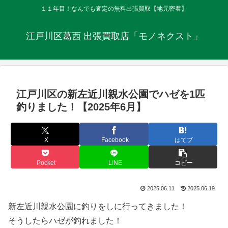
１１年目！なんでも査定の無料出張買取【地元密着】
江戸川区葛西 出張買取店「モノネクスト」
江戸川区の新左近川親水公園でハゼを1匹
釣りました！【2025年6月】
X
Facebook
はてブ
Pocket
LINE
コピー
2025.06.11
2025.06.19
新左近川親水公園に釣りをしに行ってきました！
そうしたらハゼが釣れました！