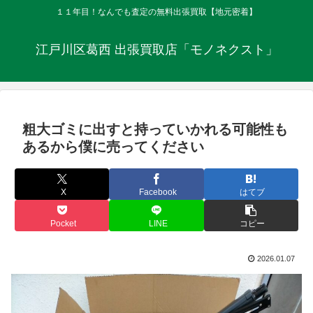
１１年目！なんでも査定の無料出張買取【地元密着】
江戸川区葛西 出張買取店「モノネクスト」
粗大ゴミに出すと持っていかれる可能性も
あるから僕に売ってください
X
Facebook
はてブ
Pocket
LINE
コピー
2026.01.07