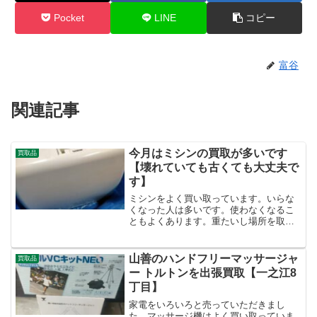
Pocket
LINE
コピー
富谷
関連記事
今月はミシンの買取が多いです
買取品
【壊れていても古くても大丈夫で
す】
ミシンをよく買い取っています。いらな
くなった人は多いです。使わなくなるこ
ともよくあります。重たいし場所を取る
し捨てるのも大変。ミシンだったら壊れ
ていても古くても大丈夫です。捨ててし
まうのはもったいないです。買取させて
山善のハンドフリーマッサージャ
買取品
いただければと思います。...
ー トルトンを出張買取【一之江8
丁目】
家電をいろいろと売っていただきまし
た。マッサージ機はよく買い取っていま