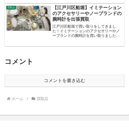
た。 楽器は何でも買い取っています。
壊れていても大丈夫です。この前は二胡
【江戸川区船堀】イミテーション
買取品
を買取りました。やる気になっ...
のアクセサリーやノーブランドの
腕時計を出張買取
江戸川区船堀で買い取りをしてきまし
た！イミテーションのアクセサリーやノ
ーブランドの腕時計を買い取りました。
状態はどんなものでも大丈夫です。使え
なくても買い取ります。部品が役に立っ
たりもします。普通なら捨てる様なもの
も積極的に買い取っています...
コメント
コメントを書き込む
ホーム
買取品