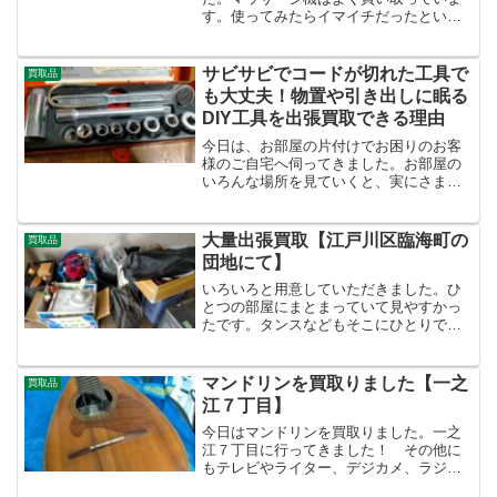
す。使ってみたらイマイチだったという
ことが多いです。なかなか1日の中にマッ
サージを使うという時間を作るのも難し
いかもしれません。肩とか足とか全身と
サビサビでコードが切れた工具で
買取品
か、これからもあれこれと...
も大丈夫！物置や引き出しに眠る
DIY工具を出張買取できる理由
今日は、お部屋の片付けでお困りのお客
様のご自宅へ伺ってきました。お部屋の
いろんな場所を見ていくと、実にさまざ
まな工具が出てきました。インパクトド
ライバーやネジ回し、六角レンチなど、
昔かなり本格的にDIYをされていた方の持
大量出張買取【江戸川区臨海町の
買取品
ち物だったようです。...
団地にて】
いろいろと用意していただきました。ひ
とつの部屋にまとまっていて見やすかっ
たです。タンスなどもそこにひとりで運
んだとのことで驚きました。４つくらい
大きな家具がありました。こまごました
ものを中心に買取をさせていただきまし
マンドリンを買取りました【一之
買取品
た。錆びた包丁や古い石油...
江７丁目】
今日はマンドリンを買取りました。一之
江７丁目に行ってきました！ その他に
もテレビやライター、デジカメ、ラジ
オ、花瓶など色んなものを買取りまし