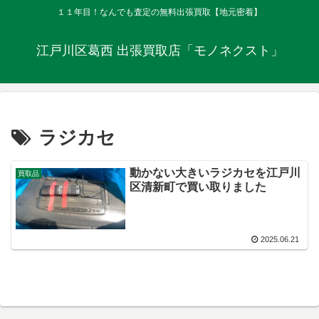
１１年目！なんでも査定の無料出張買取【地元密着】
江戸川区葛西 出張買取店「モノネクスト」
ラジカセ
動かない大きいラジカセを江戸川
買取品
区清新町で買い取りました
2025.06.21