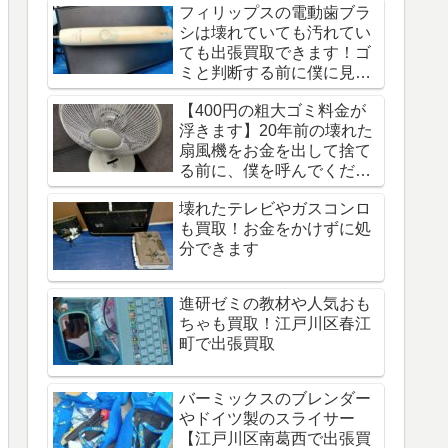
フィリップスの電動歯ブラ
シは壊れていても汚れてい
ても出張買取できます！ゴ
ミと判断する前に僕に見せ
てみてほしいです。
【400円の粗大ゴミ料金が
浮きます】20年前の壊れた
扇風機をお金を出して捨て
る前に、僕を呼んでくださ
い
壊れたテレビやガスコンロ
も買取！お金をかけずに処
分できます
進研ゼミの教材や人気おも
ちゃも買取！江戸川区春江
町で出張買取
バーミックスのブレンダー
やドイツ製のスライサー
【江戸川区南葛西で出張買