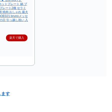
 ホットプレート 鍋 ブ
プレート2種 セラミ
 焼肉 おしゃれ 最大
OE021 brunoメッセ
の日 引っ越し祝い 入
楽天で購入
します