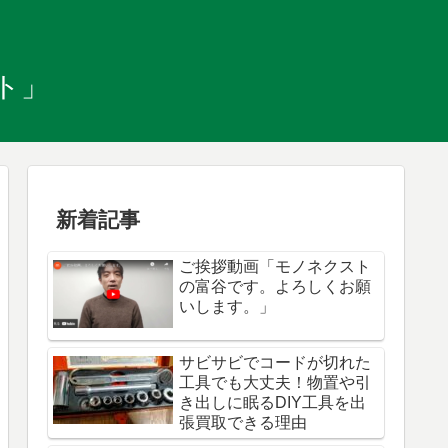
ト」
新着記事
ご挨拶動画「モノネクスト
の富谷です。よろしくお願
いします。」
サビサビでコードが切れた
工具でも大丈夫！物置や引
き出しに眠るDIY工具を出
張買取できる理由