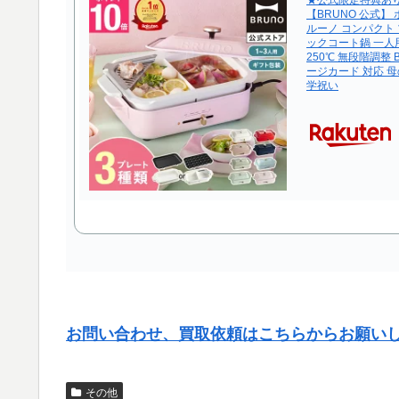
【BRUNO 公式】
ルーノ コンパクト 
ックコート鍋 一人用
250℃ 無段階調整 B
ージカード 対応 母
学祝い
お問い合わせ、買取依頼はこちらからお願い
その他